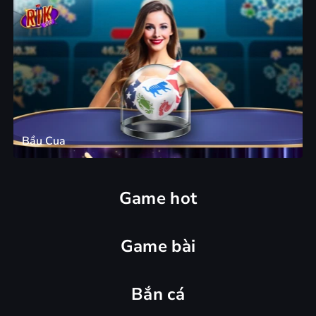
Bầu Cua
Game hot
ve
Xó
65,589
65,589
Game bài
Bắn cá
Bắn Máy Bay
Đại H