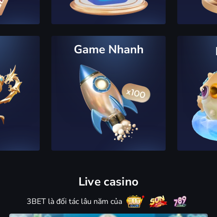
Live casino
3BET là đối tác lâu năm của