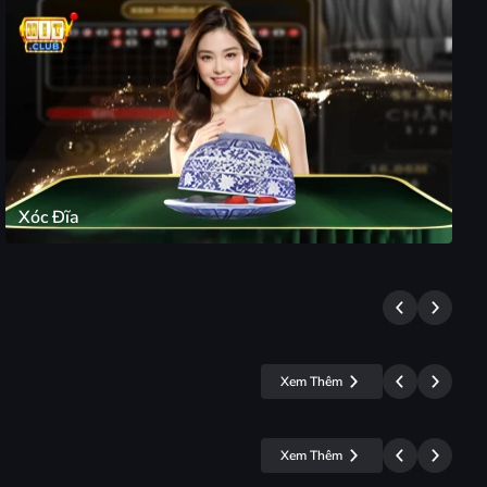
Xóc Đĩa
c Đĩa
Tài Xỉu
,287,778
942,366,918
,287,778
942,366,918
Xem Thêm
Xem Thêm
ải Trình
Bắn Cá Đại Dương
Tâ