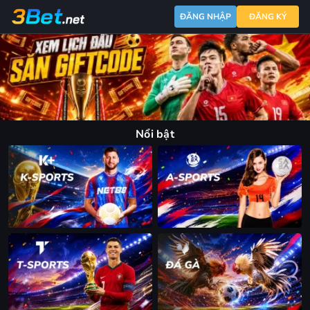
3BET
ĐĂNG NHẬP
ĐĂNG KÝ
-
Nhà
Cái
Thể
Thao
Uy
Tín
Nổi bật
|
Cược
Đỉnh
Cao
-
Bùng
Nổ
Cùng
Siêu
Chợ
Games