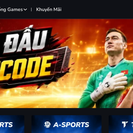
ổng Games
Khuyến Mãi