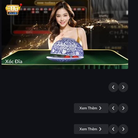
Xóc Đĩa
c Đĩa
Tài Xỉu
,647,886
3,476,581,083
,647,886
3,476,581,083
Xem Thêm
Xem Thêm
ải Trình
Bắn Cá Đại Dương
Tâ