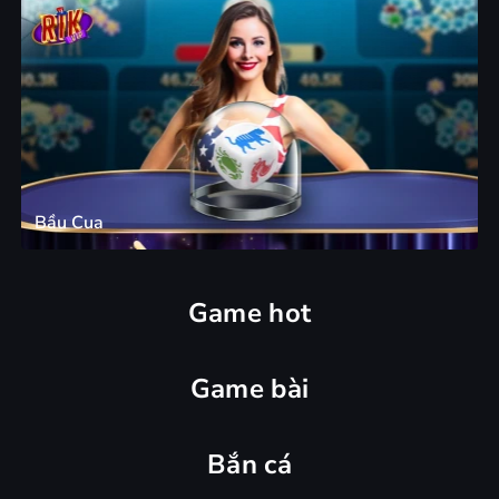
Bầu Cua
Game hot
ve
Xó
72,474
72,474
Game bài
Bắn cá
Bắn Máy Bay
Đại H