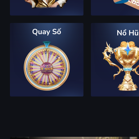
TỔNG HŨ
Tổng hũ
1,081,485,334,675