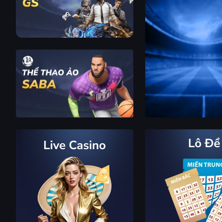
CƯỢC NGA