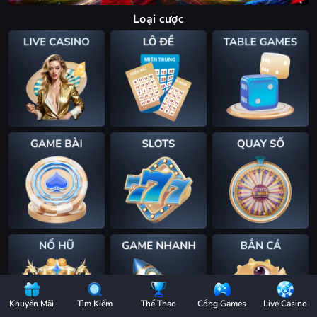
Loại cược
Khuyến Mãi
Tìm Kiếm
Thể Thao
Cổng Games
Live Casino