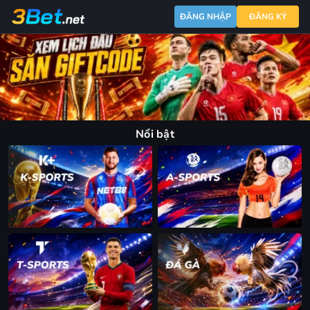
3BET
ĐĂNG NHẬP
ĐĂNG KÝ
-
Nhà
Cái
Thể
Thao
Uy
Tín
Nổi bật
|
Cược
Đỉnh
Cao
-
Bùng
Nổ
Cùng
Siêu
Chợ
Games