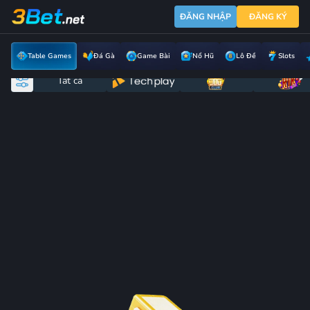
Table
ĐĂNG NHẬP
ĐĂNG KÝ
Games
3BET
-
Table Games
Đá Gà
Game Bài
Nổ Hũ
Lô Đề
Slots
Bàn
Tất cả
Đổi
Thưởng
Xanh
Chín,
Thắng
Lớn
Mỗi
Ván