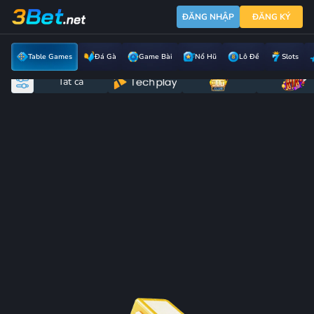
Table
ĐĂNG NHẬP
ĐĂNG KÝ
Games
3BET
-
Table Games
Đá Gà
Game Bài
Nổ Hũ
Lô Đề
Slots
Bàn
Tất cả
Đổi
Thưởng
Xanh
Chín,
Thắng
Lớn
Mỗi
Ván