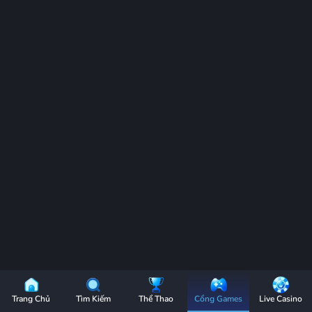
Trang Chủ
Tìm Kiếm
Thể Thao
Cổng Games
Live Casino