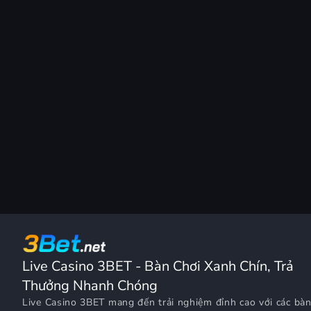
Live Casino 3BET - Bàn Chơi Xanh Chín, Trả
Thưởng Nhanh Chóng
Live Casino 3BET mang đến trải nghiệm đỉnh cao với các bàn