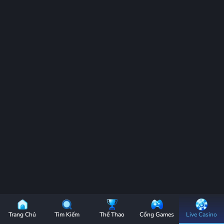
Trang Chủ
Tìm Kiếm
Thể Thao
Cổng Games
Live Casino