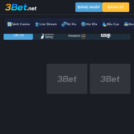
Roulette
ĐĂNG NHẬP
ĐĂNG KÝ
Tại
3BET
–
Sảnh Casino
Live Stream
Tài Xỉu
Xóc Đĩa
Bầu Cua
Bac
Vòng
Tất cả
Quay
Hồi
Hộp,
Thắng
Lớn
Mỗi
Ván