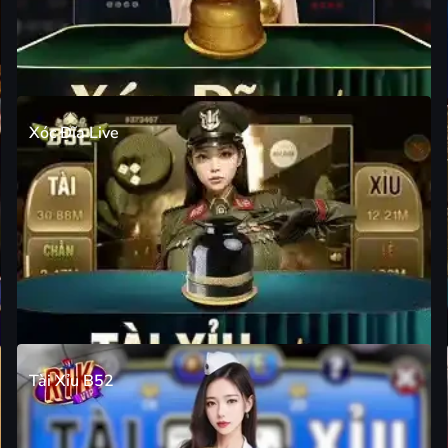
Xóc Đĩa Live
Tài Xỉu B52