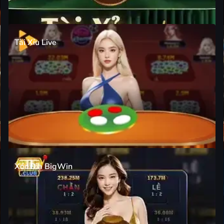
Tài Xỉu Live
Xóc Đĩa BigWin