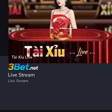
Tài Xỉu Live
Live Stream
Live Stream