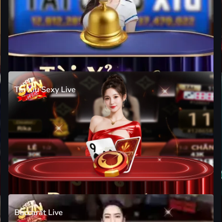
Tài Xỉu Sexy Live
Baccarat Live