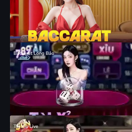
Baccarat Long Bảo
Tài Xỉu Live