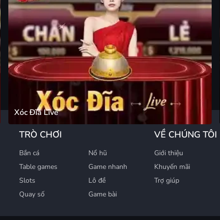
Xóc Đĩa Live
TRÒ CHƠI
VỀ CHÚNG TÔI
Bắn cá
Nổ hũ
Giới thiệu
Table games
Game nhanh
Khuyến mãi
Slots
Lô đề
Trợ giúp
Quay số
Game bài