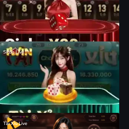
Sicbo Live
Tài Xỉu Live