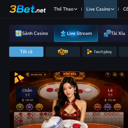
Live
Thể Thao
Live Casino
C
Stream
Sảnh Casino
Live Stream
Tài Xỉu
Tất cả