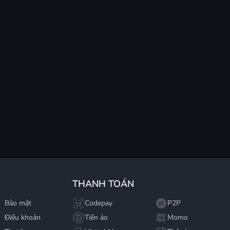
THANH TOÁN
Bảo mật
Codepay
P2P
Điều khoản
Tiền ảo
Momo