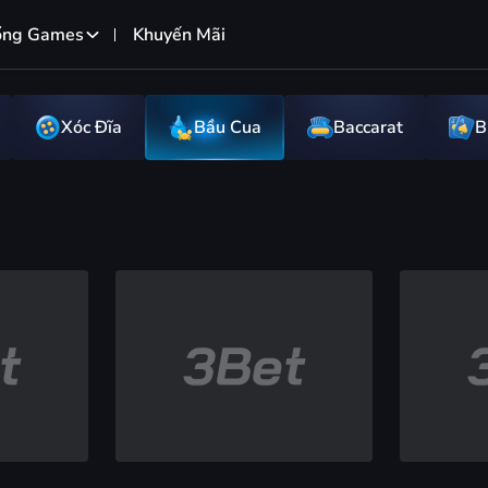
ổng Games
Khuyến Mãi
Xóc Đĩa
Bầu Cua
Baccarat
B