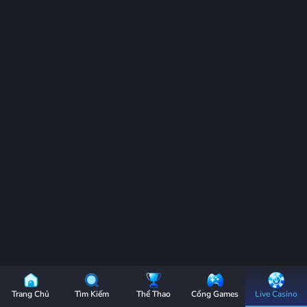
Trang Chủ
Tìm Kiếm
Thể Thao
Cổng Games
Live Casino