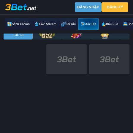
Xóc
ĐĂNG NHẬP
ĐĂNG KÝ
Đĩa
Online
Tại
Sảnh Casino
Live Stream
Tài Xỉu
Xóc Đĩa
Bầu Cua
Bac
3BET
Tất cả
Xóc Đĩa Live
Xóc Đĩa Live
-
12,281,355,090
1,681,651,092
12,281,355,090
1,681,651,092
Chơi
Live
Casino
Uy
Tín