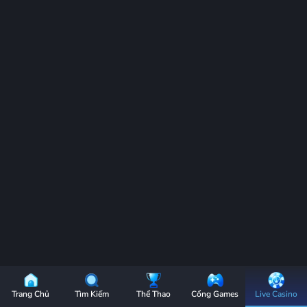
Trang Chủ
Tìm Kiếm
Thể Thao
Cổng Games
Live Casino