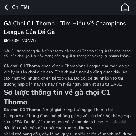
3BET
Chi Tiết
-
Nhà
Gà Chọi C1 Thomo - Tìm Hiểu Về Champions
Cái
League Của Đá Gà
Thể
Thao
10:39
17/04/25
Uy
Nếu C1 trong bóng đá là đỉnh cao thì gà chọi c1 Thomo cũng là sân chơi hàng
Tín
đầu của chọi gà. Nơi này mang đến sự giải trí thăng hoa cùng lợi nhuận không
tưởng.
|
Gà chọi C1 Thomo
được ví như Champions League của môn đá gà
Cược
vì đây là sân chơi đỉnh cao. Tính chuyên nghiệp cũng được đẩy lên
Đỉnh
cao nhất với những chiến kê top đầu. Do đó, để du nhập vào thị
Cao
trường hấp dẫn này thì hãy tìm hiểu ngay bài viết sau từ GA88.
Sơ lược thông tin về gà chọi C1
-
Bùng
Thomo
Nổ
Gà chọi C1 Thomo
là một giải trong trường gà Thomo tại
Cùng
Campuchia. Chúng được mô phỏng giống với cấu trúc hệ thống cúp
Siêu
của UEFA. Do đó, C1 tương ứng với Champions League – tức giải
Chợ
đấu lớn nhất, hấp dẫn nhất của trường đấu này.
Với vị thế hàng đầu, đây là nơi quy tụ nhiều chiến kê mạnh mẽ, được
Games