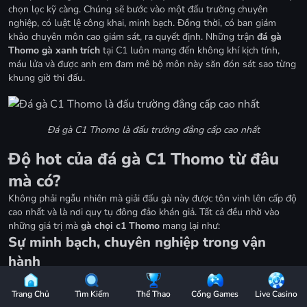
chọn lọc kỹ càng. Chúng sẽ bước vào một đấu trường chuyên
nghiệp, có luật lệ công khai, minh bạch. Đồng thời, có ban giám
khảo chuyên môn cao giám sát, ra quyết định. Những trận
đá gà
Thomo gà xanh trích
tại C1 luôn mang đến không khí kịch tính,
máu lửa và được anh em đam mê bộ môn này săn đón sát sao từng
khung giờ thi đấu.
Đá gà C1 Thomo là đấu trường đẳng cấp cao nhất
Độ hot của đá gà C1 Thomo từ đâu
mà có?
Không phải ngẫu nhiên mà giải đấu gà này được tôn vinh lên cấp độ
cao nhất và là nơi quy tụ đông đảo khán giả. Tất cả đều nhờ vào
những giá trị mà
gà chọi c1 Thomo
mang lại như:
Sự minh bạch, chuyên nghiệp trong vận
hành
Các trận đấu được tổ chức tại Thomo C1 phải trải qua nhiều quy
trình nghiêm ngặt từ khâu đăng ký. Từng giai đoạn đều có luật lệ chi
Trang Chủ
Tìm Kiếm
Thể Thao
Cổng Games
Live Casino
tiết, minh bạch cùng hệ thống trọng tài chuyên môn cao khiến cho