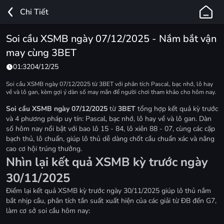
3BET
Chi Tiết
-
Nhà
Soi cầu XSMB ngày 07/12/2025 - Nắm bắt vận
Cái
may cùng 3BET
Thể
Thao
01:32
04/12/25
Uy
Soi cầu XSMB ngày 07/12/2025 từ 3BET với phân tích Pascal, bạc nhớ, lô hay
Tín
về và lô gan, kèm gợi ý dàn số may mắn để người chơi tham khảo cho hôm nay.
|
Soi cầu XSMB ngày 07/12/2025
từ
3BET
tổng hợp kết quả kỳ trước
Cược
và 4 phương pháp uy tín: Pascal, bạc nhớ, lô hay về và lô gan. Dàn
Đỉnh
số hôm nay nổi bật với bao lô 15 - 84, lô xiên 88 - 07, cùng các cặp
Cao
bạch thủ, lô chuẩn, giúp lô thủ dễ dàng chốt cầu chuẩn xác và nâng
cao cơ hội trúng thưởng.
-
Nhìn lại kết quả XSMB kỳ trước ngày
Bùng
Nổ
30/11/2025
Cùng
Điểm lại kết quả XSMB kỳ trước ngày 30/11/2025 giúp lô thủ nắm
Siêu
bắt nhịp cầu, phân tích tần suất xuất hiện của các giải từ ĐB đến G7,
Chợ
làm cơ sở soi cầu hôm nay:
Games