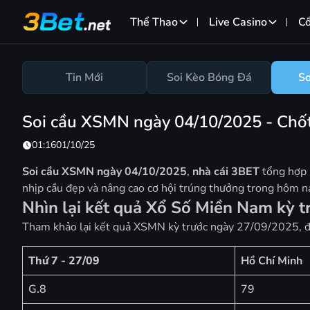
3BET
Thể Thao
Live Casino
C
-
Nhà
Cái
Thể
Tin Mới
Soi Kèo Bóng Đá
So
Thao
Uy
Soi cầu XSMN ngày 04/10/2025 - Chốt
Tín
|
01:16
01/10/25
Cược
Soi cầu XSMN ngày 04/10/2025
,
nhà cái 3BET
tổng hợp k
Đỉnh
nhịp cầu đẹp và nâng cao cơ hội trúng thưởng trong hôm n
Cao
Nhìn lại kết quả Xổ Số Miền Nam kỳ 
-
Bùng
Tham khảo lại kết quả XSMN kỳ trước ngày 27/09/2025, đư
Nổ
Cùng
Thứ 7 - 27/09
Hồ Chí Minh
Siêu
G.8
79
Chợ
Games