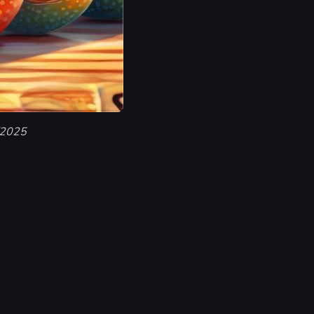
/2025