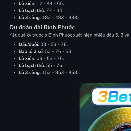
Lô xiên
: 12 - 44 - 65.
Lô bạch thủ
: 77 - 44.
Lô 3 càng
: 183 - 483 - 983.
Dự đoán đài Bình Phước
Kết quả kỳ trước ở Bình Phước xuất hiện nhiều đầu 5, 8 và 9
Đầu/đuôi
: 03 - 53 - 76.
Bao lô 2 số
: 53 - 76 - 58.
Lô xiên
: 03 - 53 - 76.
Lô bạch thủ
: 55 - 76.
Lô 3 càng
: 153 - 853 - 953.