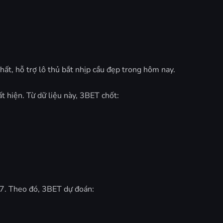
ất, hỗ trợ lô thủ bắt nhịp cầu đẹp trong hôm nay.
ất hiện. Từ dữ liệu này, 3BET chốt:
 77. Theo đó, 3BET dự đoán: