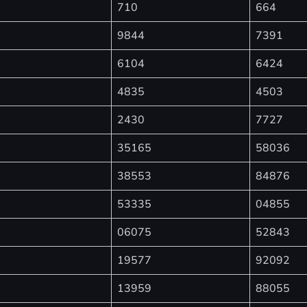
710
664
9844
7391
6104
6424
4835
4503
2430
7727
35165
58036
38553
84876
53335
04855
06075
52843
19577
92092
13959
88055