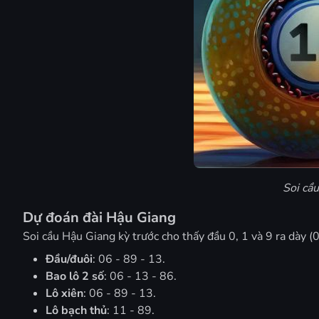
Soi cầ
Dự đoán đài Hậu Giang
Soi cầu Hậu Giang kỳ trước cho thấy đầu 0, 1 và 9 ra dày (0
Đầu/đuôi
: 06 - 89 - 13.
Bao lô 2 số
: 06 - 13 - 86.
Lô xiên
: 06 - 89 - 13.
Lô bạch thủ
: 11 - 89.