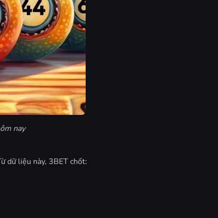
hôm nay
Từ dữ liệu này, 3BET chốt: