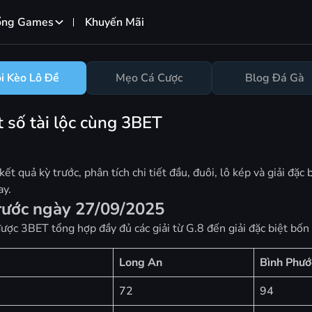
ổng Games
Khuyến Mãi
i Kèo Lô Đề
Mẹo Cá Cược
Blog Đá Gà
 số tài lộc cùng 3BET
ết quả kỳ trước, phân tích chi tiết đầu, đuôi, lô kép và giải đặc 
ay.
trước ngày 27/09/2025
ợc 3BET tổng hợp đầy đủ các giải từ G.8 đến giải đặc biệt bốn
Long An
Bình Phướ
72
94