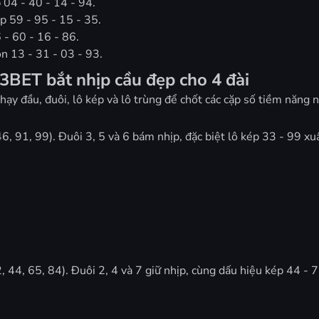
 04 - 40 - 14 - 94.
 59 - 95 - 15 - 35.
- 60 - 16 - 86.
n 13 - 31 - 03 - 93.
BET bắt nhịp cầu đẹp cho 4 đài
 đầu, đuôi, lô kép và lô trùng để chốt các cặp số tiềm năng nh
6, 91, 99). Đuôi 3, 5 và 6 bám nhịp, đặc biệt lô kép 33 - 99 xu
2, 44, 65, 84). Đuôi 2, 4 và 7 giữ nhịp, cùng dấu hiệu kép 44 -