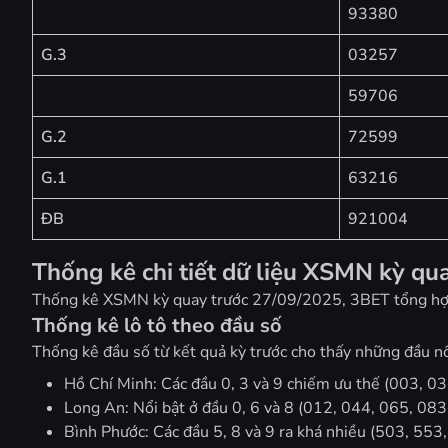
93380
G.3
03257
59706
G.2
72599
G.1
63216
ĐB
921004
Thống kê chi tiết dữ liệu XSMN kỳ qu
Thống kê XSMN kỳ quay trước 27/09/2025, 3BET tổng hợp chi
Thống kê lô tô theo đầu số
Thống kê đầu số từ kết quả kỳ trước cho thấy những đầu nổ
Hồ Chí Minh: Các đầu 0, 3 và 9 chiếm ưu thế (003, 03
Long An: Nổi bật ở đầu 0, 6 và 8 (012, 044, 065, 083,
Bình Phước: Các đầu 5, 8 và 9 ra khá nhiều (503, 553,