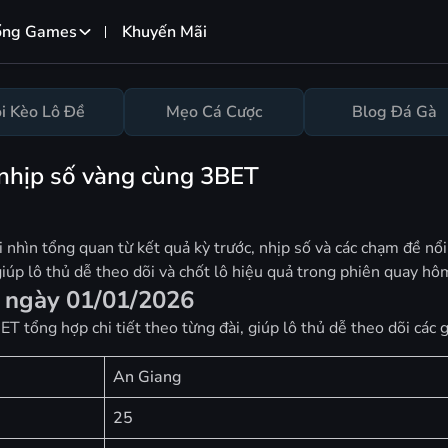
ổng Games
Khuyến Mãi
i Kèo Lô Đề
Mẹo Cá Cược
Blog Đá Gà
nhịp số vàng cùng 3BET
nhìn tổng quan từ kết quả kỳ trước, nhịp số và các chạm đề nổi
giúp lô thủ dễ theo dõi và chốt lô hiệu quả trong phiên quay hô
c ngày 01/01/2026
ng hợp chi tiết theo từng đài, giúp lô thủ dễ theo dõi các giả
An Giang
25