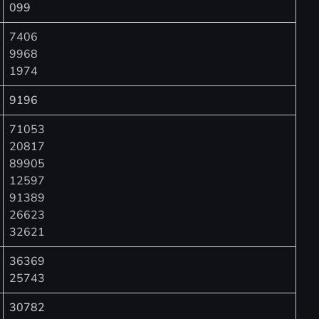
099
7406
9968
1974
9196
71053
20817
89905
12597
91389
26623
32621
36369
25743
30782