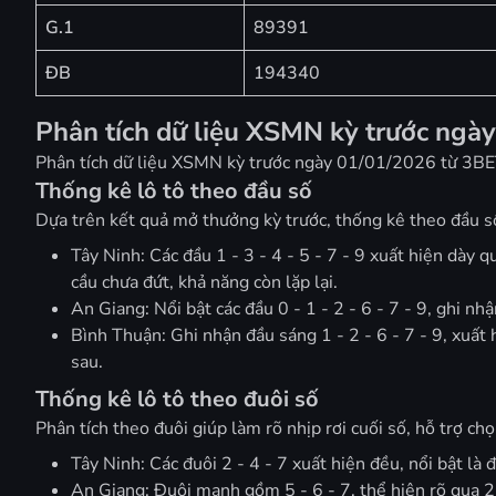
G.1
89391
ĐB
194340
Phân tích dữ liệu XSMN kỳ trước ngày
Phân tích dữ liệu XSMN kỳ trước ngày 01/01/2026 từ 3BET t
Thống kê lô tô theo đầu số
Dựa trên kết quả mở thưởng kỳ trước, thống kê theo đầu số
Tây Ninh: Các đầu 1 - 3 - 4 - 5 - 7 - 9 xuất hiện dày 
cầu chưa đứt, khả năng còn lặp lại.
An Giang: Nổi bật các đầu 0 - 1 - 2 - 6 - 7 - 9, ghi nh
Bình Thuận: Ghi nhận đầu sáng 1 - 2 - 6 - 7 - 9, xuất 
sau.
Thống kê lô tô theo đuôi số
Phân tích theo đuôi giúp làm rõ nhịp rơi cuối số, hỗ trợ c
Tây Ninh: Các đuôi 2 - 4 - 7 xuất hiện đều, nổi bật là 
An Giang: Đuôi mạnh gồm 5 - 6 - 7, thể hiện rõ qua 25,