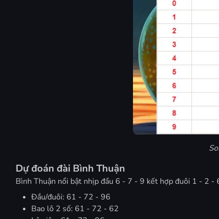
So
Dự đoán đài Bình Thuận
Bình Thuận nổi bật nhịp đầu 6 - 7 - 9 kết hợp đuôi 1 - 2 -
Đầu/đuôi: 61 - 72 - 96
Bao lô 2 số: 61 - 72 - 62