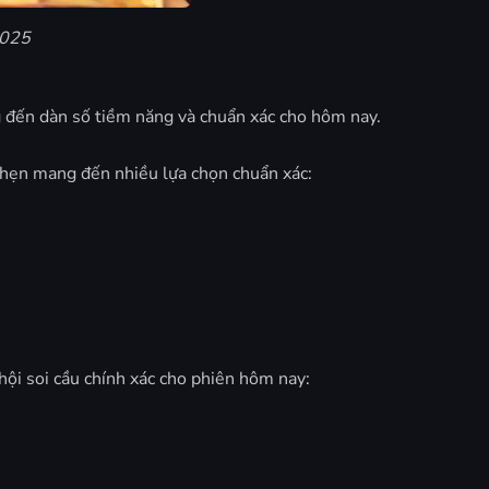
2025
 đến dàn số tiềm năng và chuẩn xác cho hôm nay.
a hẹn mang đến nhiều lựa chọn chuẩn xác:
hội soi cầu chính xác cho phiên hôm nay: