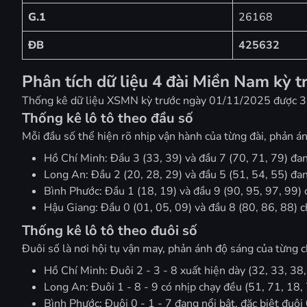
G.1
26168
ĐB
425632
Phân tích dữ liệu 4 đài Miền Nam kỳ 
Thống kê dữ liệu XSMN kỳ trước ngày 01/11/2025 được 3BET
Thống kê lô tô theo đầu số
Mỗi đầu số thể hiện rõ nhịp vận hành của từng đài, phản án
Hồ Chí Minh: Đầu 3 (33, 39) và đầu 7 (70, 71, 79) đang 
Long An: Đầu 2 (20, 28, 29) và đầu 5 (51, 54, 55) đan
Bình Phước: Đầu 1 (18, 19) và đầu 9 (90, 95, 97, 99) c
Hậu Giang: Đầu 0 (01, 05, 09) và đầu 8 (80, 86, 88) ch
Thống kê lô tô theo đuôi số
Đuôi số là nơi hội tụ vận may, phản ánh độ sáng của từng 
Hồ Chí Minh: Đuôi 2 - 3 - 8 xuất hiện dày (32, 33, 38,
Long An: Đuôi 1 - 8 - 9 có nhịp chạy đều (51, 71, 18, 
Bình Phước: Đuôi 0 - 1 - 7 đang nổi bật, đặc biệt đuôi