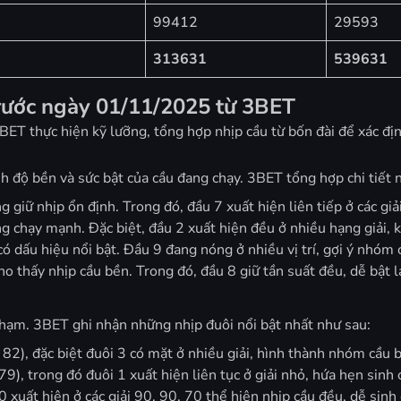
99412
29593
313631
539631
trước ngày 01/11/2025 từ 3BET
 thực hiện kỹ lưỡng, tổng hợp nhịp cầu từ bốn đài để xác địn
h độ bền và sức bật của cầu đang chạy. 3BET tổng hợp chi tiết 
giữ nhịp ổn định. Trong đó, đầu 7 xuất hiện liên tiếp ở các giải
g chạy mạnh. Đặc biệt, đầu 2 xuất hiện đều ở nhiều hạng giải, k
ó dấu hiệu nổi bật. Đầu 9 đang nóng ở nhiều vị trí, gợi ý nhóm 
o thấy nhịp cầu bền. Trong đó, đầu 8 giữ tần suất đều, dễ bật l
chạm. 3BET ghi nhận những nhịp đuôi nổi bật nhất như sau:
 82), đặc biệt đuôi 3 có mặt ở nhiều giải, hình thành nhóm cầu b
79), trong đó đuôi 1 xuất hiện liên tục ở giải nhỏ, hứa hẹn sinh
 0 xuất hiện ở các giải 90, 90, 70 thể hiện nhịp cầu đều, dễ sin