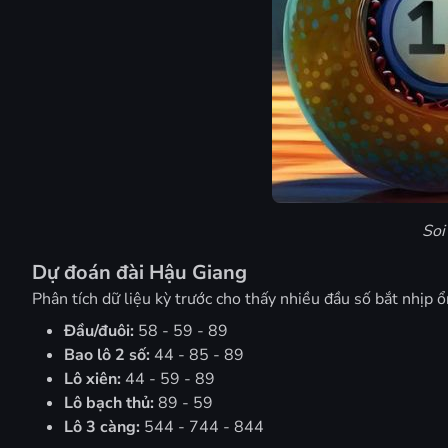
Soi
Dự đoán đài Hậu Giang
Phân tích dữ liệu kỳ trước cho thấy nhiều đầu số bắt nhịp
Đầu/đuôi:
58 - 59 - 89
Bao lô 2 số:
44 - 85 - 89
Lô xiên:
44 - 59 - 89
Lô bạch thủ:
89 - 59
Lô 3 càng:
544 - 744 - 844