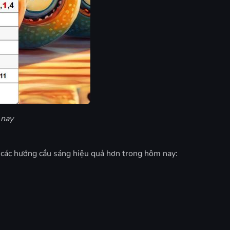
 nay
n các hướng cầu sáng hiệu quả hơn trong hôm nay: