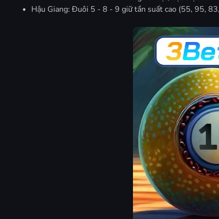
Hậu Giang: Đuôi 5 - 8 - 9 giữ tần suất cao (55, 95, 83