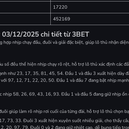
17220
452169
03/12/2025 chi tiết từ 3BET
p nhịp chạy đầu, đuôi và giải đặc biệt, giúp lô thủ nhận diện 
số đều thể hiện nhịp chạy rõ rệt, hỗ trợ lô thủ xác định các đ
mạnh như 23, 17, 35, 81, 45, 54. Đầu 1 và đầu 3 xuất hiện dày đặ
t với 97, 12, 71, 22, 20, 50. Đầu 1 và đầu 7 đang bật nhịp mạnh 
c nhịp 58, 26, 69, 43, 16, 93. Đầu 1 và đầu 5 đang giữ nhịp ổn đ
ôi giúp làm rõ nhịp rơi cuối của từng đài, hỗ trợ lô thủ chọn b
 17, 73, 33. Đuôi 3 xuất hiện xuyên suốt nhiều giải, cho thấy cầ
12, 20, 97, 79. Đuôi 0 và 2 đang giữ nhiệt cao, dễ bung tiếp tro