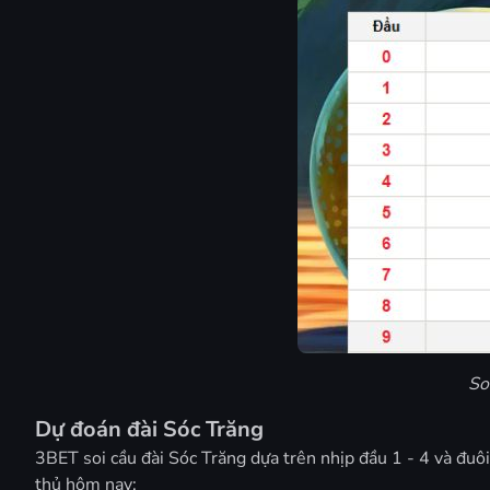
So
Dự đoán đài Sóc Trăng
3BET soi cầu đài Sóc Trăng dựa trên nhịp đầu 1 - 4 và đuôi
thủ hôm nay: