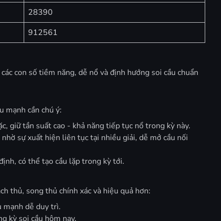
28390
912561
các con số tiềm năng, dễ nổ và định hướng soi cầu chuẩn
ầu mạnh cần chú ý:
c, giữ tần suất cao - khả năng tiếp tục nổ trong kỳ này.
nhờ sự xuất hiện liên tục tại nhiều giải, dễ mở cầu nối
ịnh, có thể tạo cầu lặp trong kỳ tới.
ạch thủ, song thủ chính xác và hiệu quả hơn:
u mạnh dễ duy trì.
ng kỳ soi cầu hôm nay.