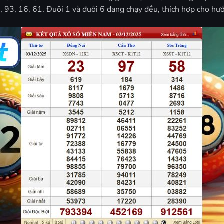
, 93, 16, 61. Đuôi 1 và đuôi 6 đang chạy đều, thích hợp cho hướ