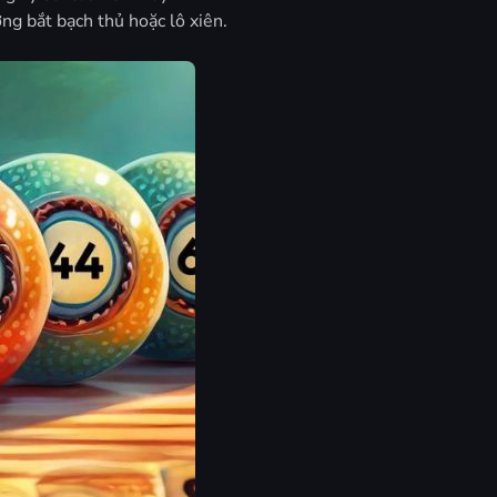
ng bắt bạch thủ hoặc lô xiên.