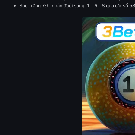
Sóc Trăng: Ghi nhận đuôi sáng: 1 - 6 - 8 qua các số 58