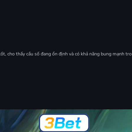
 tốt, cho thấy cầu số đang ổn định và có khả năng bung mạnh t