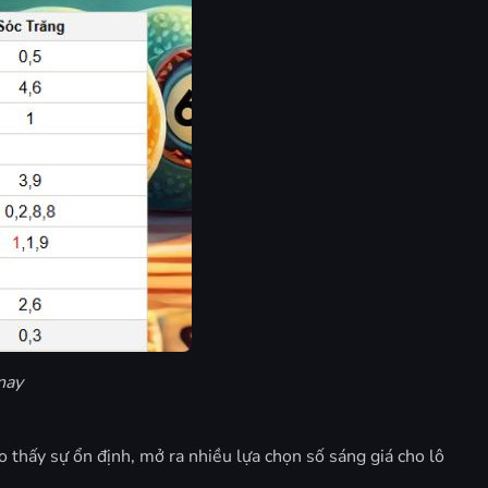
nay
o thấy sự ổn định, mở ra nhiều lựa chọn số sáng giá cho lô