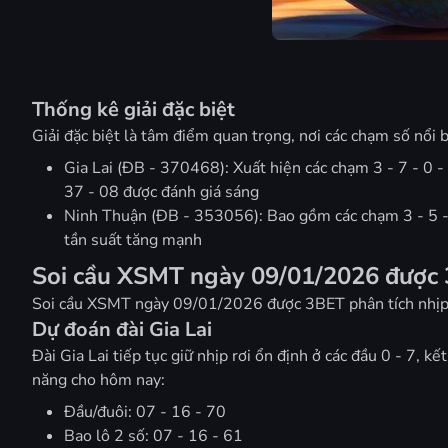
Thống kê giải đặc biệt
Giải đặc biệt là tâm điểm quan trọng, nơi các chạm số nổi 
Gia Lai (ĐB - 370468): Xuất hiện các chạm 3 - 7 - 0 - 
37 - 08 được đánh giá sáng
Ninh Thuận (ĐB - 353056): Bao gồm các chạm 3 - 5 - 0 
tần suất tăng mạnh
Soi cầu XSMT ngày 09/01/2026 được 
Soi cầu XSMT ngày 09/01/2026 được 3BET phân tích nhịp rơ
Dự đoán đài Gia Lai
Đài Gia Lai tiếp tục giữ nhịp rơi ổn định ở các đầu 0 - 7,
năng cho hôm nay:
Đầu/đuôi: 07 - 16 - 70
Bao lô 2 số: 07 - 16 - 61