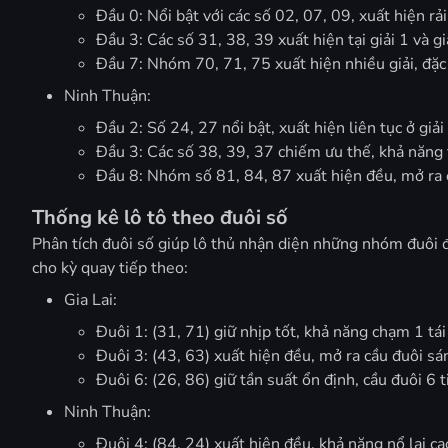
Đầu 0: Nổi bật với các số 02, 07, 09, xuất hiện rải
Đầu 3: Các số 31, 38, 39 xuất hiện tại giải 1 và gi
Đầu 7: Nhóm 70, 71, 75 xuất hiện nhiều giải, đặc 
Ninh Thuận:
Đầu 2: Số 24, 27 nổi bật, xuất hiện liên tục ở giải 
Đầu 3: Các số 38, 39, 37 chiếm ưu thế, khả năng t
Đầu 8: Nhóm số 81, 84, 87 xuất hiện đều, mở ra 
Thống kê lô tô theo đuôi số
Phân tích đuôi số giúp lô thủ nhận diện những nhóm đuôi đ
cho kỳ quay tiếp theo:
Gia Lai:
Đuôi 1: (31, 71) giữ nhịp tốt, khả năng chạm 1 tái
Đuôi 3: (43, 63) xuất hiện đều, mở ra cầu đuôi sá
Đuôi 6: (26, 86) giữ tần suất ổn định, cầu đuôi 6
Ninh Thuận:
Đuôi 4: (84, 24) xuất hiện đều, khả năng nổ lại ca