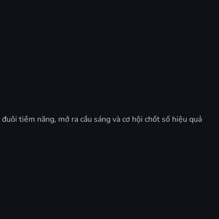
 đuôi tiềm năng, mở ra cầu sáng và cơ hội chốt số hiệu quả