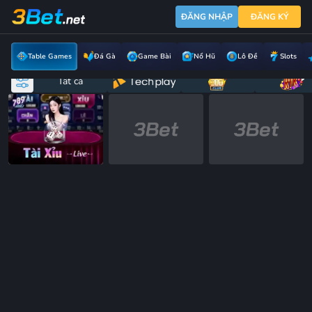
Table
ĐĂNG NHẬP
ĐĂNG KÝ
Games
3BET
-
Table Games
Đá Gà
Game Bài
Nổ Hũ
Lô Đề
Slots
Bàn
Tất cả
Đổi
Thưởng
Xanh
Chín,
Thắng
Lớn
Mỗi
Ván