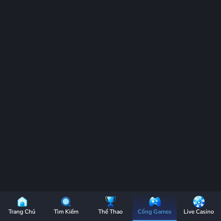
Trang Chủ
Tìm Kiếm
Thể Thao
Cổng Games
Live Casino