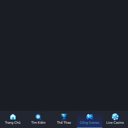
Trang Chủ
Tìm Kiếm
Thể Thao
Cổng Games
Live Casino