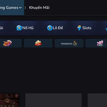
ổng Games
Khuyến Mãi
ài
Nổ Hũ
Lô Đề
Slots
Baccarat Lucky 88
4,586,410
4,586,410
Ng
Xèng Hoa Quả
1,582,170
1,582,170