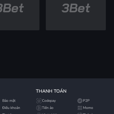
THANH TOÁN
Bảo mật
Codepay
P2P
Điều khoản
Tiền ảo
Momo