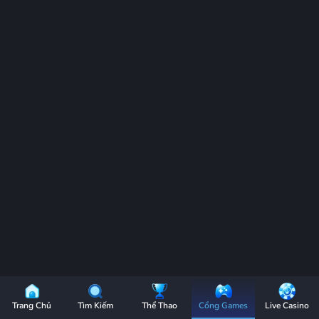
Trang Chủ
Tìm Kiếm
Thể Thao
Cổng Games
Live Casino