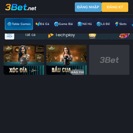
Table
ĐĂNG NHẬP
ĐĂNG KÝ
Games
3BET
-
Table Games
Đá Gà
Game Bài
Nổ Hũ
Lô Đề
Slots
Bàn
Tất cả
Đổi
Tài Xỉu Sảnh Lục
Bầu Cua
Thưởng
286,236,304
12,084,394
286,236,304
12,084,394
Xanh
Chín,
Thắng
Lớn
Mỗi
Ván