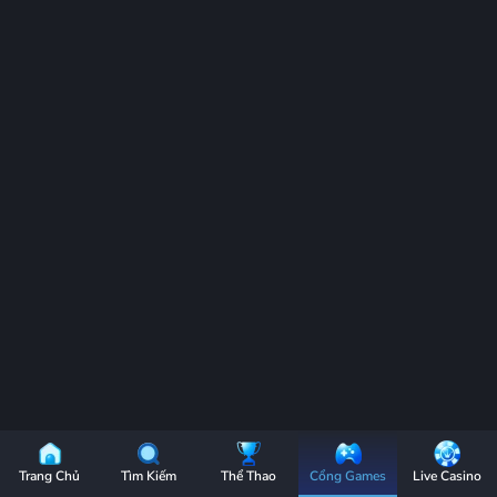
Trang Chủ
Tìm Kiếm
Thể Thao
Cổng Games
Live Casino